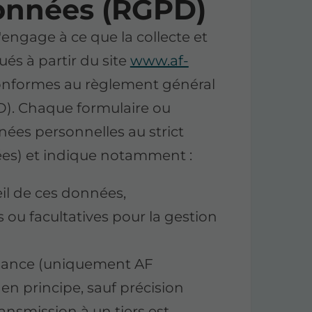
données (RGPD)
gage à ce que la collecte et
ués à partir du site
www.af-
conformes au règlement général
D). Chaque formulaire ou
nnées personnelles au strict
es) et indique notamment :
eil de ces données,
 ou facultatives pour la gestion
ssance (uniquement AF
principe, sauf précision
ansmission à un tiers est