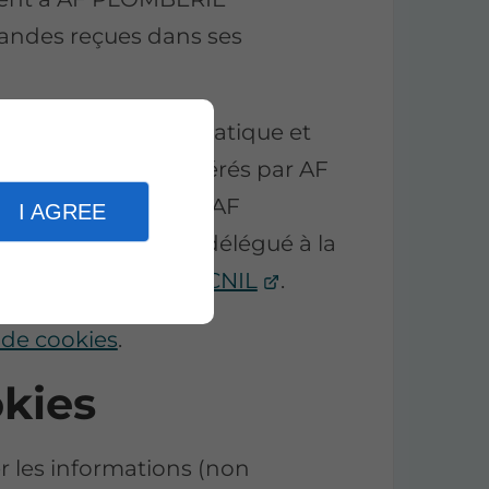
ndes reçues dans ses
de vos droits Informatique et
nées personnelles gérés par AF
pouvez contacter AF
I AGREE
ntuellement son délégué à la
ous tourner vers la
CNIL
.
 de cookies
.
okies
r les informations (non