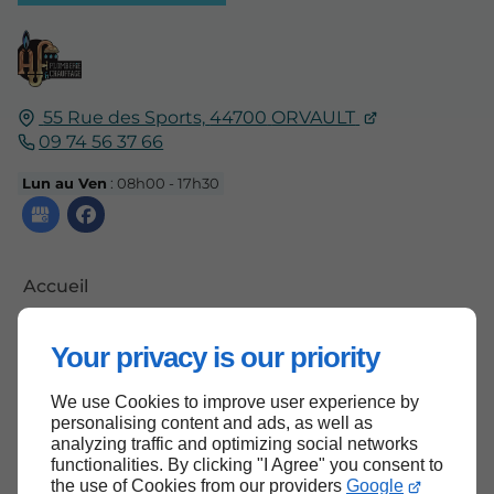
55 Rue des Sports,
44700
ORVAULT
09 74 56 37 66
Lun au Ven
: 08h00 - 17h30
Accueil
Contactez-nous
Your privacy is our priority
Mentions légales
Plan du site
We use Cookies to improve user experience by
personalising content and ads, as well as
analyzing traffic and optimizing social networks
functionalities. By clicking "I Agree" you consent to
the use of Cookies from our providers
Google
Haut de page